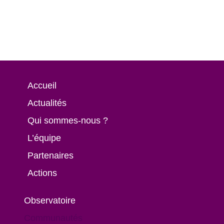
“Pour faire de grandes choses, il
ne faut pas être au-dessus des
hommes mais à côté d'eux”.
Cette citation de Montesquieu
définit à merveille le sens de
mon engagement dans l'aventure
ManagEduc. Partage,
collaboration, recherche sont
Accueil
des points saillants de ce projet.
Actualités
Carine Mallet, personnel d’encadrement
Qui sommes-nous ?
L’équipe
Partenaires
Actions
Observatoire
Communautés