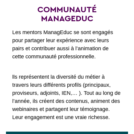
d’équipe bienveillant et collaboratif.
COMMUNAUTÉ
Lors des Live je rencontre des
personnes captivantes, accroît mon
MANAGEDUC
réseau professionnel, alimente, grâce à
ces Live, ma pratique en classe tout en
continuant à apporter du soutien à ceux
Les mentors ManagEduc se sont engagés
qui nous regardent.
pour partager leur expérience avec leurs
pairs et contribuer aussi à l’animation de
Peggy Chrétien, Mentor EtreProf et enseignante dans le second
degré en REP
cette communauté professionnelle.
lls représentent la diversité du métier à
travers leurs différents profils (principaux,
proviseurs, adjoints, IEN,… ). Tout au long de
l’année, ils créent des contenus, animent des
webinaires et partagent leur témoignage.
Leur engagement est une vraie richesse.